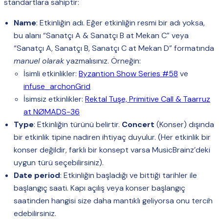
standartlara sahiptir:
Name
: Etkinliğin adı. Eğer etkinliğin resmi bir adı yoksa,
bu alanı “Sanatçı A & Sanatçı B at Mekan C” veya
“Sanatçı A, Sanatçı B, Sanatçı C at Mekan D” formatında
manuel olarak
yazmalısınız. Örneğin:
İsimli etkinlikler:
Byzantion Show Series #58
ve
infuse_archonGrid
İsimsiz etkinlikler:
Rektal Tuşe, Primitive Call & Taarruz
at NØMADS-36
Type
: Etkinliğin türünü belirtir.
Concert
(Konser) dışında
bir etkinlik tipine nadiren ihtiyaç duyulur. (Her etkinlik bir
konser değildir, farklı bir konsept varsa MusicBrainz’deki
uygun türü seçebilirsiniz).
Date period
: Etkinliğin başladığı ve bittiği tarihler ile
başlangıç saati. Kapı açılış veya konser başlangıç
saatinden hangisi size daha mantıklı geliyorsa onu tercih
edebilirsiniz.