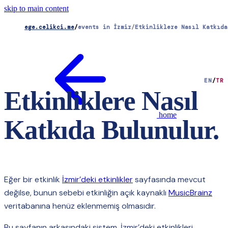
skip to main content
ege.celikci.me
/
events in İzmir
/
Etkinliklere Nasıl Katkıda
EN
/
TR
Etkinliklere Nasıl
home
Katkıda Bulunulur
.
Eğer bir etkinlik
İzmir’deki etkinlikler
sayfasında mevcut
değilse, bunun sebebi etkinliğin açık kaynaklı
MusicBrainz
veritabanına henüz eklenmemiş olmasıdır.
Bu sayfanın arkasındaki sistem, İzmir’deki etkinlikleri