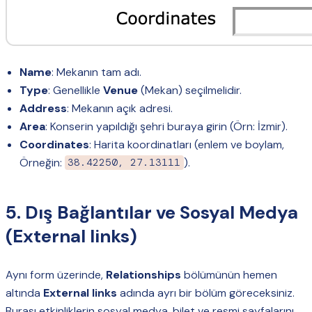
Name
: Mekanın tam adı.
Type
: Genellikle
Venue
(Mekan) seçilmelidir.
Address
: Mekanın açık adresi.
Area
: Konserin yapıldığı şehri buraya girin (Örn: İzmir).
Coordinates
: Harita koordinatları (enlem ve boylam,
Örneğin:
).
38.42250, 27.13111
5. Dış Bağlantılar ve Sosyal Medya
(External links)
Aynı form üzerinde,
Relationships
bölümünün hemen
altında
External links
adında ayrı bir bölüm göreceksiniz.
Burası etkinliklerin sosyal medya, bilet ve resmi sayfalarını