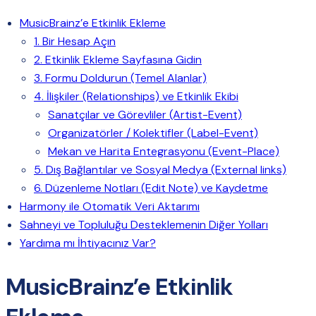
MusicBrainz’e Etkinlik Ekleme
1. Bir Hesap Açın
2. Etkinlik Ekleme Sayfasına Gidin
3. Formu Doldurun (Temel Alanlar)
4. İlişkiler (Relationships) ve Etkinlik Ekibi
Sanatçılar ve Görevliler (Artist-Event)
Organizatörler / Kolektifler (Label-Event)
Mekan ve Harita Entegrasyonu (Event-Place)
5. Dış Bağlantılar ve Sosyal Medya (External links)
6. Düzenleme Notları (Edit Note) ve Kaydetme
Harmony ile Otomatik Veri Aktarımı
Sahneyi ve Topluluğu Desteklemenin Diğer Yolları
Yardıma mı İhtiyacınız Var?
MusicBrainz’e Etkinlik